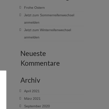
Frohe Ostern
Jetzt zum Sommerreifenwechsel
anmelden
Jetzt zum Winterreifenwechsel
anmelden
Neueste
Kommentare
Archiv
April 2021
März 2021
September 2020